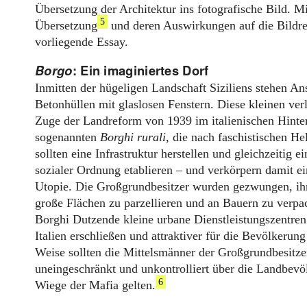
Übersetzung der Architektur ins fotografische Bild. Mi
5
Übersetzung
und deren Auswirkungen auf die Bildrez
vorliegende Essay.
Borgo
: Ein imaginiertes Dorf
Inmitten der hügeligen Landschaft Siziliens stehen 
Betonhüllen mit glaslosen Fenstern. Diese kleinen ve
Zuge der Landreform von 1939 im italienischen Hinter
sogenannten
Borghi rurali
, die nach faschistischen H
sollten eine Infrastruktur herstellen und gleichzeitig 
sozialer Ordnung etablieren – und verkörpern damit ein
Utopie. Die Großgrundbesitzer wurden gezwungen, ihr
große Flächen zu parzellieren und an Bauern zu verp
Borghi Dutzende kleine urbane Dienstleistungszentren 
Italien erschließen und attraktiver für die Bevölkerun
Weise sollten die Mittelsmänner der Großgrundbesitze
uneingeschränkt und unkontrolliert über die Landbevö
6
Wiege der Mafia gelten.