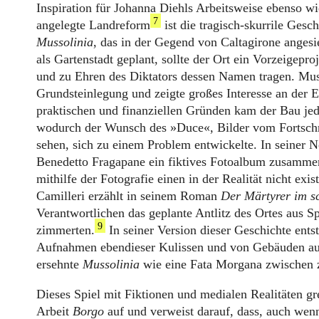
Inspiration für Johanna Diehls Arbeitsweise ebenso wi
7
angelegte Landreform
ist die tragisch-skurrile Ges
Mussolinia
, das in der Gegend von Caltagirone angesi
als Gartenstadt geplant, sollte der Ort ein Vorzeigepr
und zu Ehren des Diktators dessen Namen tragen. Mu
Grundsteinlegung und zeigte großes Interesse an der 
praktischen und finanziellen Gründen kam der Bau je
wodurch der Wunsch des »Duce«, Bilder vom Fortschr
sehen, sich zu einem Problem entwickelte. In seiner No
Benedetto Fragapane ein fiktives Fotoalbum zusammen
mithilfe der Fotografie einen in der Realität nicht exis
Camilleri erzählt in seinem Roman
Der Märtyrer im 
Verantwortlichen das geplante Antlitz des Ortes aus S
9
zimmerten.
In seiner Version dieser Geschichte ent
Aufnahmen ebendieser Kulissen und von Gebäuden au
ersehnte
Mussolinia
wie eine Fata Morgana zwischen 
Dieses Spiel mit Fiktionen und medialen Realitäten gre
Arbeit
Borgo
auf und verweist darauf, dass, auch wenn