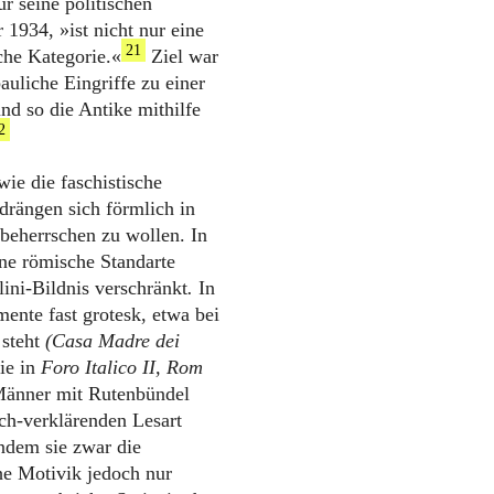
r seine politischen
 1934, »ist nicht nur eine
21
sche Kategorie.«
Ziel war
auliche Eingriffe zu einer
nd so die Antike mithilfe
2
wie die faschistische
rängen sich förmlich in
 beherrschen zu wollen. In
ine römische Standarte
ni-Bildnis verschränkt
.
In
ente fast grotesk, etwa bei
 steht
(Casa Madre dei
wie in
Foro Italico II, Rom
 Männer mit Rutenbündel
sch-verklärenden Lesart
indem sie zwar die
he Motivik jedoch nur