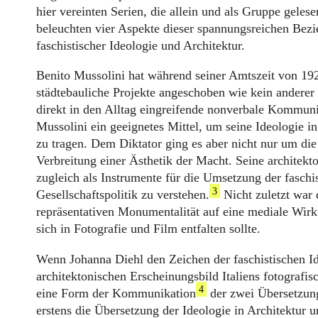
hier vereinten Serien, die allein und als Gruppe gele
beleuchten vier Aspekte dieser spannungsreichen Bez
faschistischer Ideologie und Architektur.
Benito Mussolini hat während seiner Amtszeit von 192
städtebauliche Projekte angeschoben wie kein anderer 
direkt in den Alltag eingreifende nonverbale Kommun
Mussolini ein geeignetes Mittel, um seine Ideologie in
zu tragen. Dem Diktator ging es aber nicht nur um di
Verbreitung einer Ästhetik der Macht. Seine archite
zugleich als Instrumente für die Umsetzung der faschi
3
Gesellschaftspolitik zu verstehen.
Nicht zuletzt war d
repräsentativen Monumentalität auf eine mediale Wirku
sich in Fotografie und Film entfalten sollte.
Wenn Johanna Diehl den Zeichen der faschistischen I
architektonischen Erscheinungsbild Italiens fotografisch
4
eine Form der Kommunikation
der zwei Übersetzung
erstens die Übersetzung der Ideologie in Architektur u