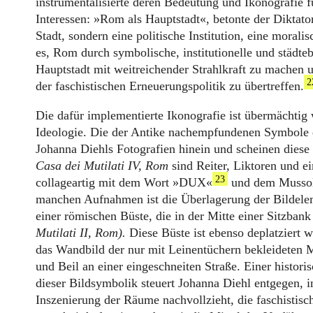
instrumentalisierte deren Bedeutung und Ikonografie fü
Interessen: »Rom als Hauptstadt«, betonte der Diktator
Stadt, sondern eine politische Institution, eine morali
es, Rom durch symbolische, institutionelle und städteb
Hauptstadt mit weitreichender Strahlkraft zu machen u
2
der faschistischen Erneuerungspolitik zu übertreffen.
Die dafür implementierte Ikonografie ist übermächtig 
Ideologie. Die der Antike nachempfundenen Symbole d
Johanna Diehls Fotografien hinein und scheinen diese
Casa dei Mutilati IV, Rom
sind Reiter, Liktoren und e
23
collageartig mit dem Wort »DUX«
und dem Mussoli
manchen Aufnahmen ist die Überlagerung der Bildelem
einer römischen Büste, die in der Mitte einer Sitzbank
Mutilati II, Rom).
Diese Büste ist ebenso deplatziert 
das Wandbild
der nur mit Leinentüchern bekleideten
und Beil an einer eingeschneiten Straße. Einer histori
dieser Bildsymbolik steuert Johanna Diehl entgegen, 
Inszenierung der Räume nachvollzieht, die faschistisc