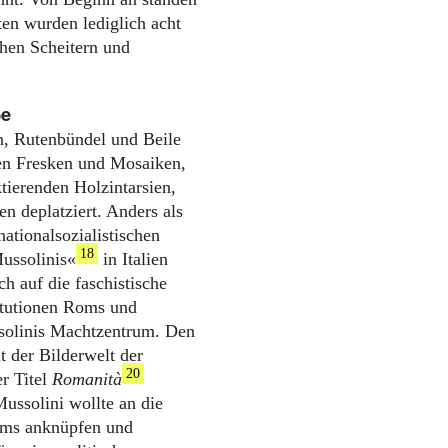
ten wurden lediglich acht
chen Scheitern und
ße
n, Rutenbündel und Beile
en Fresken und Mosaiken,
ierenden Holzintarsien,
en deplatziert. Anders als
ationalsozialistischen
18
ussolinis«
in Italien
ch auf die faschistische
titutionen Roms und
ssolinis Machtzentrum. Den
 der Bilderwelt der
20
er Titel
Romanità
ussolini wollte an die
ums anknüpfen und