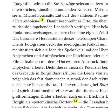
Fotografien wirken die Straßenzüge seltsam entleert u
unwirklichen, künstlich anmutenden Kulissen. Mit die
sie an Michel Foucaults Entwurf der »anderen Räume«
11
»Heterotopien«
. Damit beschreibt er Orte, die übe
zu der sie umgebenden Landschaft verfügen. Hier b
Funktionszuweisungen, es herrschen eine eigene Zeitl
Das besondere Herausstellen dieser heterotopen Charak
Diehls Fotografien deckt das ideologische Kalkül auf
manifestiert sich die Idee des Spektakels und der Übe
Ansprachen und Aufmärschen der Faschisten oder auch
Filmaufnahmen mit dem »Duce« ihren Ausdruck finden
Diptychen arbeitet Diehl dieses theatrale Potenzial b
das Gebäude in
Borgo Bassi III
über die Breite von zw
zeigt sich das fast dramatische Ausmaß der Architektu
nur leichte Perspektiv- und Lichtveränderung bei
Borg
und spielt damit medienreflexiv auf die filmische Ener
großformatigen Bilder erlauben auch einen Blick ins D
14
Borghi als »potemkinsche Dörfer«
– die Fassaden b
keine Scheiben, der Asphalt ist rissig, das Gras verbr