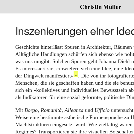
Christin Müller
Inszenierungen einer Ide
Geschichte hinterlässt Spuren in Architektur, Räumen
Alltägliche Handlungen schürfen sich ebenso wie polit
was uns umgibt. Solchen Spuren geht Johanna Diehl mi
Es interessiert sie, »inwiefern sich eine Idee, eine Ide
1
der Dingwelt manifestiert«
. Die von ihr fotografier
Menschen, die sie geschaffen haben und die sie benutz
sich ein »kollektives und individuelles Bewusstsein ab
als Indikatoren für eine sozial geformte, politische Di
Mit
Borgo
,
Romanità,
Alleanza
und
Ufficio
untersucht
Weise eine bestimmte ästhetische Formensprache zu H
Machtstrukturen eingesetzt wird. Wie vielfältig waren 
Regimes? Transportieren sie ihre visuellen Botschafte