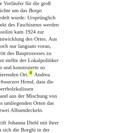
e Vorläufer für die groß
chichte um das
Borgo
edelt wurde: Ursprünglich
ojekt des Faschismus werden
ssolini kam 1924 zur
Entwicklung des Ortes. Aus
doch nur langsam voran,
itt des Bauprozesses zu
t stellte der Lokalpolitiker
 und konstruierte so
8
tierenden Ort.
Andrea
schwarzen Hemd
, dass die
perrholzkulissen
stand aus der Mischung von
s umliegenden Orten das
zwei Albumdeckeln.
ift Johanna Diehl mit ihrer
 sich die Borghi in der