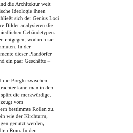
nd die Architektur weit
ische Ideologie ihnen
chließt sich der Genius Loci
e Bilder analysieren die
chiedlichen Gebäudetypen.
en entgegen, wodurch sie
nmuten. In der
mente dieser Plandörfer –
und ein paar Geschäfte –
l die Borghi zwischen
trachter kann man in den
 spürt die merkwürdige,
r zeugt vom
nern bestimmte Rollen zu.
in wie der Kirchturm,
ngen genutzt werden,
lten Rom. In den