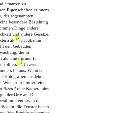
nd erstarren zu
sen Eigenschaften erinnern
, der sogenannten
r eine besondere Beziehung
ekommen Dinge andere
ichkeit und andere Gesetze.
12
teristik
in Johanna
: In den Gebäuden
rwachung, die in
 als Hintergrund für
13
 sollten.
In zwei
esonders heraus: Wenn sich
ei Fotografien ausdehnt,
r. Wiederum imitiert eine
o Rizza I
eine Kamerafahrt
gie der Orte an. Die
etail und entlarven die
röckeln, die Fenster haben
annt. Von Beginn an standen