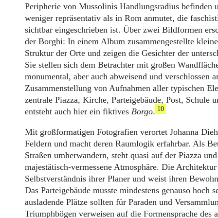
Peripherie von Mussolinis Handlungsradius befinden u
weniger repräsentativ als in Rom anmutet, die faschist
sichtbar eingeschrieben ist. Über zwei Bildformen ers
der Borghi: In einem Album zusammengestellte kleiner
Struktur der Orte und zeigen die Gesichter der unters
Sie stellen sich dem Betrachter mit großen Wandfläch
monumental, aber auch abweisend und verschlossen a
Zusammenstellung von Aufnahmen aller typischen Ele
zentrale Piazza, Kirche, Parteigebäude, Post, Schule 
10
entsteht auch hier ein fiktives
Borgo
.
Mit großformatigen Fotografien verortet Johanna Dieh
Feldern und macht deren Raumlogik erfahrbar. Als Be
Straßen umherwandern, steht quasi auf der Piazza und
majestätisch-vermessene Atmosphäre. Die Architektu
Selbstverständnis ihrer Planer und weist ihren Bewoh
Das Parteigebäude musste mindestens genauso hoch se
ausladende Plätze sollten für Paraden und Versammlu
Triumphbögen verweisen auf die Formensprache des a