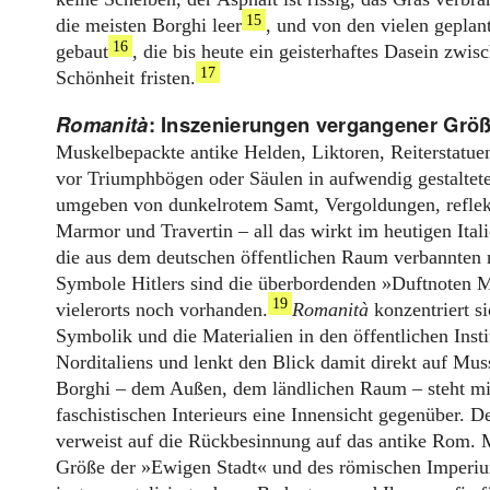
15
die meisten Borghi leer
, und von den vielen geplan
16
gebaut
, die bis heute ein geisterhaftes Dasein zwis
17
Schönheit fristen.
Romanità
: Inszenierungen vergangener Grö
Muskelbepackte antike Helden, Liktoren, Reiterstatue
vor Triumphbögen oder Säulen in aufwendig gestaltet
umgeben von dunkelrotem Samt, Vergoldungen, reflekt
Marmor und Travertin – all das wirkt im heutigen Itali
die aus dem deutschen öffentlichen Raum verbannten n
Symbole Hitlers sind die überbordenden »Duftnoten M
19
vielerorts noch vorhanden.
Romanità
konzentriert si
Symbolik und die Materialien in den öffentlichen Ins
Norditaliens und lenkt den Blick damit direkt auf Mu
Borghi – dem Außen, dem ländlichen Raum – steht mit
faschistischen Interieurs eine Innensicht gegenüber. D
verweist auf die Rückbesinnung auf das antike Rom. M
Größe der »Ewigen Stadt« und des römischen Imperi