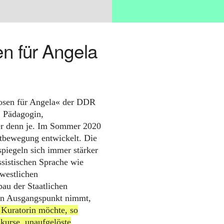
en für Angela
 Rosen für Angela« der DDR
, Pädagogin,
ler denn je. Im Sommer 2020
stbewegung entwickelt. Die
piegeln sich immer stärker
ssistischen Sprache wie
 westlichen
au der Staatlichen
en Ausgangspunkt nimmt,
 Kuratorin möchte, so
skurse, unaufgelöste