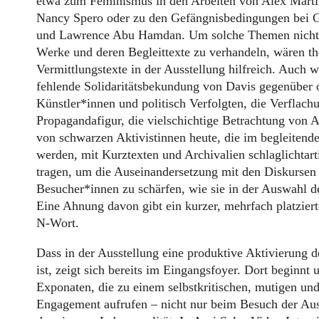
etwa zum Feminismus in den Arbeiten von Alex Martin
Nancy Spero oder zu den Gefängnisbedingungen bei Ga
und Lawrence Abu Hamdan. Um solche Themen nicht a
Werke und deren Begleittexte zu verhandeln, wären t
Vermittlungstexte in der Ausstellung hilfreich. Auch 
fehlende Solidaritätsbekundung von Davis gegenüber 
Künstler*innen und politisch Verfolgten, die Verflach
Propagandafigur, die vielschichtige Betrachtung von A
von schwarzen Aktivistinnen heute, die im begleitende
werden, mit Kurztexten und Archivalien schlaglichtart
tragen, um die Auseinandersetzung mit den Diskursen
Besucher*innen zu schärfen, wie sie in der Auswahl de
Eine Ahnung davon gibt ein kurzer, mehrfach platziert
N-Wort.
Dass in der Ausstellung eine produktive Aktivierung 
ist, zeigt sich bereits im Eingangsfoyer. Dort beginnt 
Exponaten, die zu einem selbstkritischen, mutigen und
Engagement aufrufen – nicht nur beim Besuch der Aus