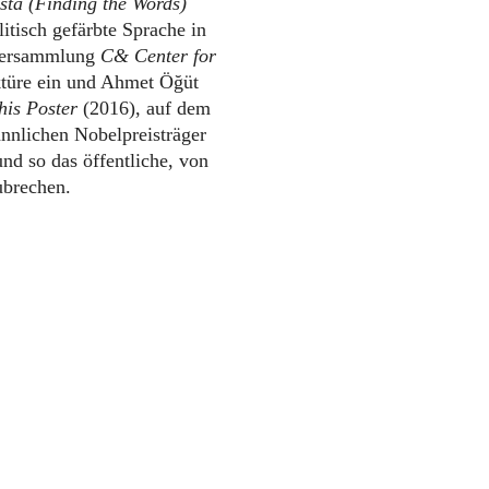
ista (Finding the Words)
litisch gefärbte Sprache in
chersammlung
C& Center for
ktüre ein und Ahmet Öğüt
his Poster
(2016), auf dem
ännlichen Nobelpreisträger
nd so das öffentliche, von
ubrechen.