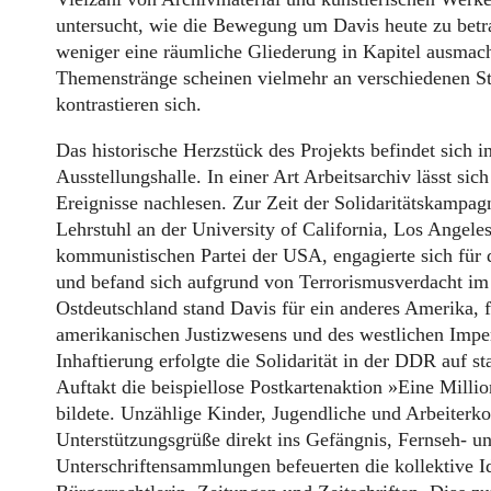
untersucht, wie die Bewegung um Davis heute zu betrac
weniger eine räumliche Gliederung in Kapitel ausmac
Themenstränge scheinen vielmehr an verschiedenen St
kontrastieren sich.
Das historische Herzstück des Projekts befindet sich i
Ausstellungshalle. In einer Art Arbeitsarchiv lässt sic
Ereignisse nachlesen. Zur Zeit der Solidaritätskampag
Lehrstuhl an der University of California, Los Angeles
kommunistischen Partei der USA, engagierte sich fü
und befand sich aufgrund von Terrorismusverdacht im
Ostdeutschland stand Davis für ein anderes Amerika, f
amerikanischen Justizwesens und des westlichen Imper
Inhaftierung erfolgte die Solidarität in der DDR auf st
Auftakt die beispiellose Postkartenaktion »Eine Milli
bildete. Unzählige Kinder, Jugendliche und Arbeiterkol
Unterstützungsgrüße direkt ins Gefängnis, Fernseh- u
Unterschriftensammlungen befeuerten die kollektive Id