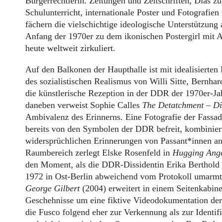
Bürgerrechtlerin. Zeitungen und Zeitschriften, Dias z
Schulunterricht, internationale Poster und Fotografien
fächern die vielschichtige ideologische Unterstützung 
Anfang der 1970er zu dem ikonischen Postergirl mit A
heute weltweit zirkuliert.
Auf den Balkonen der Haupthalle ist mit idealisierten 
des sozialistischen Realismus von Willi Sitte, Bernha
die künstlerische Rezeption in der DDR der 1970er-Ja
daneben verweist Sophie Calles
The Detatchment – Di
Ambivalenz des Erinnerns. Eine Fotografie der Fassad
bereits von den Symbolen der DDR befreit, kombiniert
widersprüchlichen Erinnerungen von Passant*innen an
Raumbereich zerlegt Elske Rosenfeld in
Hugging Ange
den Moment, als die DDR-Dissidentin Erika Berthold
1972 in Ost-Berlin abweichend vom Protokoll umarm
George Gilbert
(2004) erweitert in einem Seitenkabine
Geschehnisse um eine fiktive Videodokumentation de
die Fusco folgend eher zur Verkennung als zur Identif