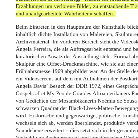
Erzählungen um verlorene Bilder, zu entstaubende T
und unaufgearbeitete Wahrheiten« schaffen.
Beim Eintreten in den Hauptraum der Kunsthalle blick
inhaltlich dichte Installation von Malereien, Skulptur
Archivmaterial. Im vorderen Bereich steht die Videos
Ângela Ferreira, die als Auftragsarbeit entstand und be
kuratorischen Ansatz der Ausstellung steht. Formal abst
Skulptur eine Offset-Druckmaschine, wie sie auf eine
Frühjahrsmesse 1969 abgebildet war. An der Stelle des
ein Videoscreen, auf dem mit Aufnahmen der Postka
Angela Davis’ Besuch der DDR 1972, eines Gesprächs
Gospels »Let My People Go« des Afroamerikaners Pa
von Gedichten der Mosambikanerin Noémia de Sousa 
schwarzen Quadrat der Black-Lives-Matter-Bewegung 
wird. Historische und gegenwärtige, politische, künstl
wechseln sich ab, werden überblendet, produktiv verdi
Soundebene erweitert – dies setzt sich in der gesamten
Vielzahl von Archivmaterial und künstlerischen Werke