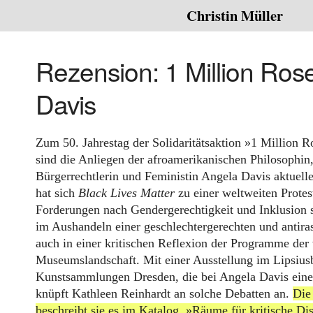
Christin Müller
Rezension: 1 Million Ros
Davis
Zum 50. Jahrestag der Solidaritätsaktion »1 Million
sind die Anliegen der afroamerikanischen Philosophin
Bürgerrechtlerin und Feministin Angela Davis aktuel
hat sich
Black Lives Matter
zu einer weltweiten Prote
Forderungen nach Gendergerechtigkeit und Inklusion s
im Aushandeln einer geschlechtergerechten und antira
auch in einer kritischen Reflexion der Programme der
Museumslandschaft. Mit einer Ausstellung im Lipsiusb
Kunstsammlungen Dresden, die bei Angela Davis ein
knüpft Kathleen Reinhardt an solche Debatten an.
Die
beschreibt sie es im Katalog, »Räume für kritische Di