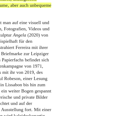
räume, aber auch unbequeme
t man auf eine visuell und
en, Fotografien, Videos und
kulptur
Angela
(2020) von
ispielhaft für den
rahiert Ferreira mit ihrer
r Briefmarke zur Leipziger
 Papierfachs befindet sich
rtenkampagne von 1971,
 mit ihr von 2019, des
ul Robeson, einer Lesung
in Lissabon bis hin zum
ein weiter Bogen gespannt
erische und private Bilder
chtet und auf der
 Ausstellung fort. Mit einer
n wird kaleidoskopartig