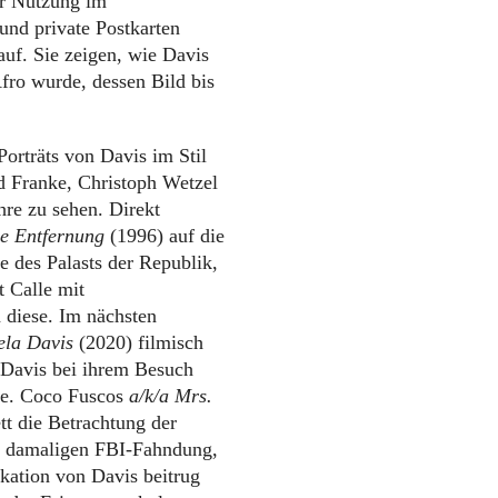
ur Nutzung im
 und private Postkarten
auf. Sie zeigen, wie Davis
fro wurde, dessen Bild bis
Porträts von Davis im Stil
rd Franke, Christoph Wetzel
hre zu sehen. Direkt
e Entfernung
(1996) auf die
e des Palasts der Republik,
 Calle mit
 diese. Im nächsten
la Davis
(2020) filmisch
 Davis bei ihrem Besuch
te. Coco Fuscos
a/k/a Mrs.
tt die Betrachtung der
r damaligen FBI-Fahndung,
ikation von Davis beitrug