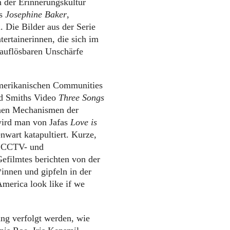
n der Erinnerungskultur
ts
Josephine Baker
,
Die Bilder aus der Serie
ertainerinnen, die sich im
nauflösbaren Unschärfe
amerikanischen Communities
nd Smiths Video
Three Songs
enen Mechanismen der
wird man von Jafas
Love is
nwart katapultiert. Kurze,
n CCTV- und
filmtes berichten von der
innen und gipfeln in der
merica look like if we
ng verfolgt werden, wie