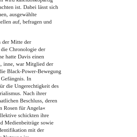
hten ist. Dabei lässt sich
hen, ausgewählte
ellen auf, befragen und
n der Mitte der
h die Chronologie der
ne hatte Davis einen
, inne, war Mitglied der
r die Black-Power-Bewegung
 Gefängnis. In
ür die Ungerechtigkeit des
ialismus. Nach ihrer
aatlichen Beschluss, deren
on Rosen für Angela«
lektive schickten ihre
nd Medienbeiträge sowie
entifikation mit der